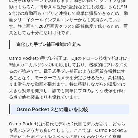
のあらゆるシーンで活躍します。動きの多いアクティブな撮
影はもちろん、街歩きや観光の記録などにも最適。さらにSN
S向けの縦動画もアプリと連携して簡単に撮影できるため、動
画クリエイターやインフルエンサーからも支持されていま
す。静止画も1,200万画素クラスの高解像度で残せるため、写
真としても十分に活用可能です。
進化した手ブレ補正機能の仕組み
Osmo Pocketの手ブレ補正は、DJIのドローン技術で培われた
3軸メカニカルジンバルを応用しており、機械的にブレを抑え
るのが強みです。電子式手ブレ補正のように画質を犠牲にす
ることなく、モーターでカメラを安定させるため、高精細な
まま滑らかな動画が撮れます。特に移動しながらの撮影では
大きな効果を発揮し、誰でも簡単にプロのような映像を作れ
る点で他社製品よりも優れています。
Osmo Pocket 2との違いを比較
Osmo Pocketには初代モデルと2代目モデルがあり、どちら
を選ぶか迷う方も多いでしょう。ここでは、Osmo Pocket 2
で進化したポイントやスペックの違いをわかりやすく整理