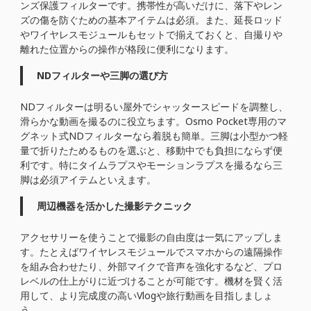
ンズ保護フィルターです。携帯性が高いだけに、落下やレン
ズの傷を防ぐための基本アイテムは必須。また、延長ロッド
やワイヤレスモジュールもセットで揃えておくと、自撮りや
離れた位置からの操作が格段に便利になります。
NDフィルターや三脚の選び方
NDフィルターは明るい屋外でシャッタースピードを調整し、
滑らかな動画を撮るのに役立ちます。Osmo Pocket専用のマ
グネット式NDフィルターなら着脱も簡単。三脚は小型かつ軽
量で折りたためるものを選ぶと、移動中でも負担にならず便
利です。特にタイムラプスやモーションラプスを撮るなら三
脚は必須アイテムといえます。
周辺機器を活かした撮影テクニック
アクセサリーを使うことで撮影の自由度は一気にアップしま
す。たとえばワイヤレスモジュールでスマホからの遠隔操作
を組み合わせたり、外部マイクで音声を強化するなど、プロ
レベルの仕上がりに近づけることが可能です。機材を賢く活
用して、より完成度の高いVlogや旅行動画を目指しましょ
う。