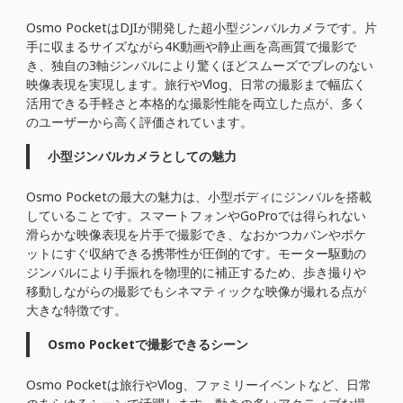
Osmo PocketはDJIが開発した超小型ジンバルカメラです。片
手に収まるサイズながら4K動画や静止画を高画質で撮影で
き、独自の3軸ジンバルにより驚くほどスムーズでブレのない
映像表現を実現します。旅行やVlog、日常の撮影まで幅広く
活用できる手軽さと本格的な撮影性能を両立した点が、多く
のユーザーから高く評価されています。
小型ジンバルカメラとしての魅力
Osmo Pocketの最大の魅力は、小型ボディにジンバルを搭載
していることです。スマートフォンやGoProでは得られない
滑らかな映像表現を片手で撮影でき、なおかつカバンやポケ
ットにすぐ収納できる携帯性が圧倒的です。モーター駆動の
ジンバルにより手振れを物理的に補正するため、歩き撮りや
移動しながらの撮影でもシネマティックな映像が撮れる点が
大きな特徴です。
Osmo Pocketで撮影できるシーン
Osmo Pocketは旅行やVlog、ファミリーイベントなど、日常