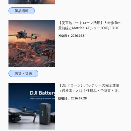
製品情報
【災害地でのドローン活用】人命救助の
最前線とMatrice 4Tシリーズ×DJI DOCK
3による24時間監視体制
投稿日：
2026.07.31
防災・災害
【DJIドローン】バッテリーの完全放電
（過放電）とは？仕組み・予防策・復活
方法まで徹底解説
投稿日：
2026.07.29