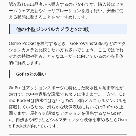
認が取れる出品者から購入するのが安心です。購入後はファ
ームウェア更新やキャリブレーションを必ず行い、安全に使
える状態に整えることをおすすめします。
他の小型ジンバルカメラとの比較
Osmo Pocketを検討するとき、GoProやInsta360などのアク
ションカメラと比較したい方も多いでしょう。ここではそれ
ぞれの特徴や強み、どんなユーザーに向いているのかを具体
的に解説します。
GoProとの違い
GoProはアクションスポーツに特化した防水性や耐衝撃性が
魅力で、水中や過酷な環境でもタフに使えます。一方で、Os
mo Pocketは防水性はないものの、3軸メカニカルジンバルを
搭載しているため、滑らかな映像表現においてはGoProを上
回ります。屋外での過激なアクションを優先するならGoPr
o、街歩きや旅行などシネマティックな映像を求めるならOsm
o Pocketが向いています。