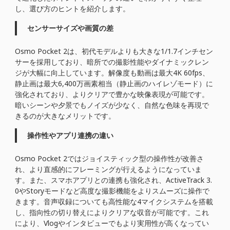
し、選び方のヒントを紹介します。
センサーサイズや画質の差
Osmo Pocket 2は、初代モデルよりも大きな1/1.7インチセン
サーを採用しており、暗所での撮影性能やダイナミックレン
ジが大幅に向上しています。解像度も動画は最大4K 60fps、
静止画は最大6,400万画素相当（静止画のハイレゾモード）に
強化されており、よりクリアで豊かな映像表現が可能です。
暗いシーンや夕景でもノイズが少なく、自然な色味を再現で
きるのが大きなメリットです。
操作性やアプリ連携の違い
Osmo Pocket 2ではジョイスティック型の操作性が改善さ
れ、より直感的にフレーミングが行えるようになっていま
す。また、スマホアプリとの連携も強化され、ActiveTrack 3.
0やStoryモードなど高度な撮影機能をよりスムーズに操作で
きます。音声収録についても高性能な4マイクシステムを搭載
し、指向性の切り替えによりクリアな収音が可能です。これ
により、Vlogやインタビューでもより実用性が高くなってい