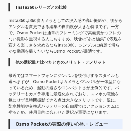
Insta360シリーズとの比較
Insta360は360度カメラとしての没入感の高い撮影や、後から
アングルを変更できる編集の自由度が大きな特徴です。一方
で、Osmo Pocketは通常のフレーミングで高画質かつブレの
ない撮影を重視する人におすすめ。映像の“あと編集”で表現を
変える楽しさを求めるならInsta360、シンプルに綺麗で滑ら
かな動画を撮りたいならOsmo Pocketが最適です。
他の選択肢と比べたときのメリット・デメリット
最近ではスマートフォンにジンバルを後付けするスタイルも
選べますが、Osmo Pocketはカメラとジンバルが一体型にな
っているため、起動の速さやコンパクトさが圧倒的です。バ
ッテリーもカメラ専用に最適化されており、スマホの電池を
気にせず長時間撮影できる点は大きなメリットです。逆に、
防水性能や交換式バッテリーの自由度ではアクションカムに
劣るため、使用目的に合わせた選択が重要になります。
Osmo Pocketの実際の使い心地・レビュー