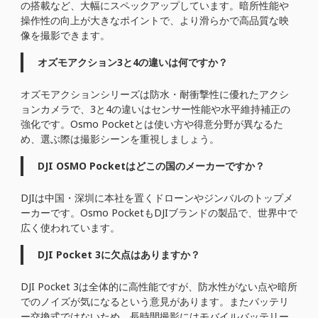
の搭載など、大幅にスペックアップしています。暗所性能や
操作性の向上が大きなポイントで、より滑らかで高品質な映
像を撮影できます。
オズモアクション3と4の違いは何ですか？
オズモアクションシリーズは防水・耐衝撃性に優れたアクシ
ョンカメラで、3と4の違いはセンサー性能や水平維持補正の
強化です。Osmo Pocketとは使い方や得意分野が異なるた
め、選ぶ際は撮影シーンを重視しましょう。
DJI OSMO Pocketはどこの国のメーカーですか？
DJIは中国・深圳に本社を置くドローンやジンバルのトップメ
ーカーです。Osmo PocketもDJIブランドの製品で、世界中で
広く使われています。
DJI Pocket 3に欠点はありますか？
DJI Pocket 3は全体的に高性能ですが、防水性がない点や暗所
でのノイズが気になるという意見があります。またバッテリ
ー交換式ではないため、長時間撮影にはモバイルバッテリー