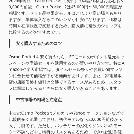
2025年現在、Osmo Pocket（初代）の新品価格はおおむね3
0,000円前後、Osmo Pocket 2は45,000円〜60,000円程度が
相場です。セット品や限定モデルはこれより高い場合もあり
ますが、単体購入ならこのレンジが目安になります。価格は
時期や在庫状況で変動するため、購入前に複数のショップを
比較するのがおすすめです。
安く購入するためのコツ
Osmo Pocketを安く買うなら、ECモールのポイント還元キャ
ンペーンや季節セールを活用するのが賢いやり方です。特にA
mazonや楽天市場では、タイムセール祭りやお買い物マラソ
ンに合わせて価格が下がる傾向があります。また、家電量販
店の店頭価格も値引き交渉できるケースがあるため、スタッ
フに相談してみるとさらに安く購入できることもあります。
中古市場の相場と注意点
中古のOsmo PocketはメルカリやYahoo!オークションなどで
比較的多く流通しており、初代モデルなら20,000円前後から
入手可能です。ただし、バッテリーの劣化やジンバルのモー
ター不調など中古特有のリスクもあるため、できれば動作確