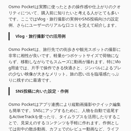
Osmo Pocketは実際に使ったときの操作感や仕上がりのクオ
リティについて、購入前に知りたいと考える人がとても多い
です。ここではVlog・旅行撮影の実例やSNS投稿向けの設定
例、さらにユーザーのリアルな口コミを交えて紹介します。
Vlog・旅行撮影での活用例
Osmo Pocketは、旅行先での街歩きや観光スポットの撮影に
非常に相性が良いです。軽量かつポケットサイズで荷物にな
らず、移動しながらでもスムーズに動画が撮れます。特にVlo
g用途では、片手で操作できる快適さと、ジンバルによるブレ
の少ない映像が大きなメリット。旅の思い出を臨場感たっぷ
りに残すのに最適です。
SNS投稿に向いた設定・作例
Osmo Pocketはアプリ連携により縦動画撮影やクイック編集
も簡単です。SNSにアップするために、人物を自動で追尾す
るActiveTrackを使ったり、タイムラプスを活用したりするこ
とで、見栄えのするコンテンツを手軽に作れます。作例とし
ては街中の散歩動画、カフェでのレビュー動画など、ライフ