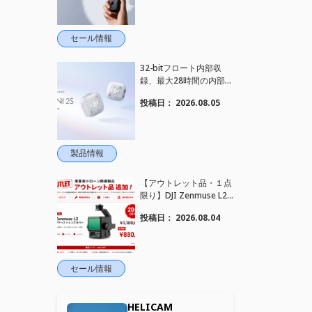
れました！
セール情報
32-bitフロート内部収
録、最大28時間の内部録
音、4TX+1RX接続に対
投稿日：
2026.08.05
応、2段階AIノイズキャ
ンセリング搭載｜コンパ
クトワイヤレスマイク DJ
I Mic Mini 2S 登場
製品情報
【アウトレット品・１点
限り】DJI Zenmuse L2
を大幅値下げいたしまし
投稿日：
2026.08.04
た。｜HELICAM STORE
セール情報
HELICAM