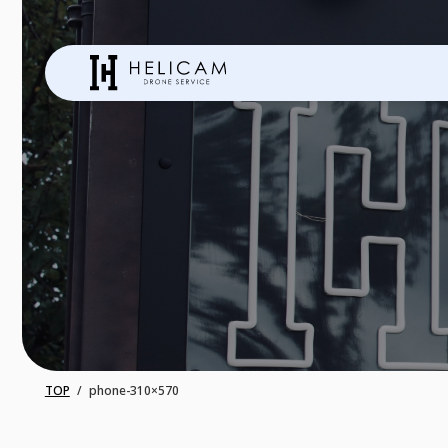
TOP
phone-310×570