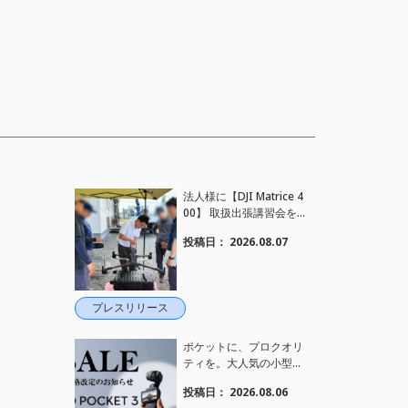
法人様に【DJI Matrice 4
00】 取扱出張講習会を
行い、フライト講習も実
投稿日：
2026.08.07
施しました。
プレスリリース
ポケットに、プロクオリ
ティを。大人気の小型カ
メラ【Osmo Pocket 3】
投稿日：
2026.08.06
定価がさらにお値下げさ