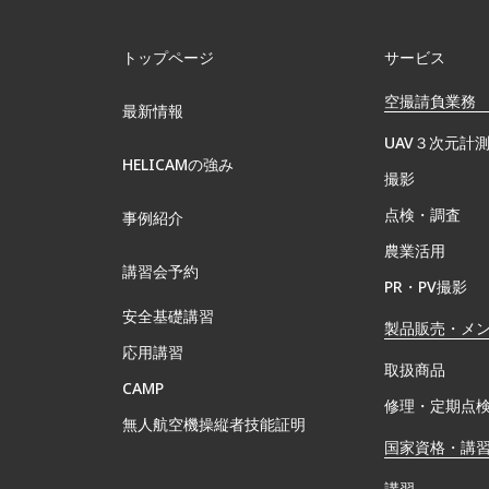
トップページ
サービス
空撮請負業務
最新情報
UAV３次元計
HELICAMの強み
撮影
点検・調査
事例紹介
農業活用
講習会予約
PR・PV撮影
安全基礎講習
製品販売・メ
応用講習
取扱商品
CAMP
修理・定期点
無⼈航空機操縦者技能証明
国家資格・講
講習