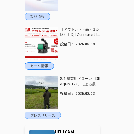
ンセリング搭載｜コンパ
クトワイヤレスマイク DJ
I Mic Mini 2S 登場
製品情報
【アウトレット品・１点
限り】DJI Zenmuse L2
を大幅値下げいたしまし
投稿日：
2026.08.04
た。｜HELICAM STORE
セール情報
8/1 農業用ドローン「DJI
Agras T20」による農薬
散布作業を現地へ出張し
投稿日：
2026.08.02
実施しました
プレスリリース
HELICAM