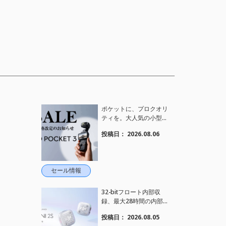
ポケットに、プロクオリ
ティを。大人気の小型カ
メラ【Osmo Pocket 3】
投稿日：
2026.08.06
定価がさらにお値下げさ
れました！
セール情報
32-bitフロート内部収
録、最大28時間の内部録
音、4TX+1RX接続に対
投稿日：
2026.08.05
応、2段階AIノイズキャ