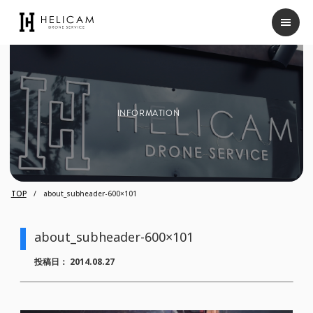
INFORMATION
TOP
about_subheader-600×101
about_subheader-600×101
投稿日：
2014.08.27