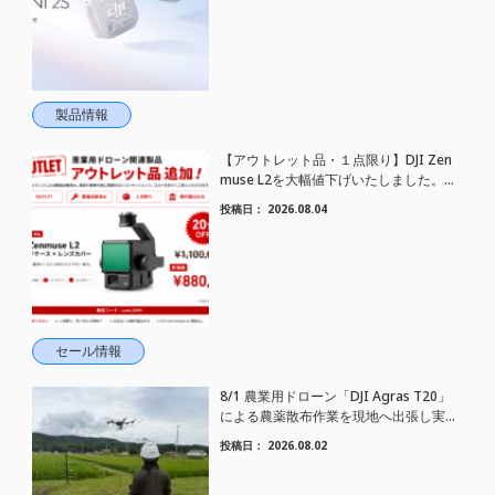
製品情報
【アウトレット品・１点限り】DJI Zen
muse L2を大幅値下げいたしました。｜
HELICAM STORE
投稿日：
2026.08.04
セール情報
8/1 農業用ドローン「DJI Agras T20」
による農薬散布作業を現地へ出張し実施
しました
投稿日：
2026.08.02