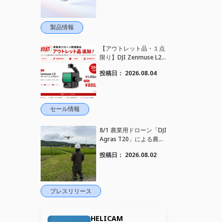
ンセリング搭載｜コンパ
クトワイヤレスマイク DJ
I Mic Mini 2S 登場
製品情報
【アウトレット品・１点
限り】DJI Zenmuse L2
を大幅値下げいたしまし
投稿日：
2026.08.04
た。｜HELICAM STORE
セール情報
8/1 農業用ドローン「DJI
Agras T20」による農薬
散布作業を現地へ出張し
投稿日：
2026.08.02
実施しました
プレスリリース
HELICAM