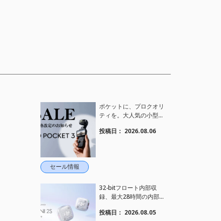
ポケットに、プロクオリ
ティを。大人気の小型カ
メラ【Osmo Pocket 3】
投稿日：
2026.08.06
定価がさらにお値下げさ
れました！
セール情報
32-bitフロート内部収
録、最大28時間の内部録
音、4TX+1RX接続に対
投稿日：
2026.08.05
応、2段階AIノイズキャ