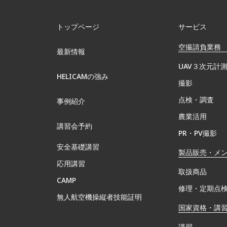
トップページ
サービス
空撮請負業務
最新情報
UAV３次元計
HELICAMの強み
撮影
点検・調査
事例紹介
農業活用
講習会予約
PR・PV撮影
安全基礎講習
製品販売・メ
応用講習
取扱商品
CAMP
修理・定期点
無⼈航空機操縦者技能証明
国家資格・講
講習