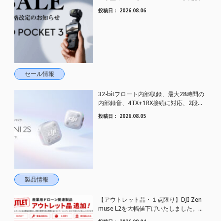
さらにお値下げされました！
投稿日：
2026.08.06
セール情報
32-bitフロート内部収録、最大28時間の
内部録音、4TX+1RX接続に対応、2段階
AIノイズキャンセリング搭載｜コンパク
投稿日：
2026.08.05
トワイヤレスマイク DJI Mic Mini 2S 登場
製品情報
【アウトレット品・１点限り】DJI Zen
muse L2を大幅値下げいたしました。｜
HELICAM STORE