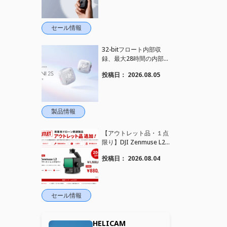
れました！
セール情報
32-bitフロート内部収
録、最大28時間の内部録
音、4TX+1RX接続に対
投稿日：
2026.08.05
応、2段階AIノイズキャ
ンセリング搭載｜コンパ
クトワイヤレスマイク DJ
I Mic Mini 2S 登場
製品情報
【アウトレット品・１点
限り】DJI Zenmuse L2
を大幅値下げいたしまし
投稿日：
2026.08.04
た。｜HELICAM STORE
セール情報
HELICAM