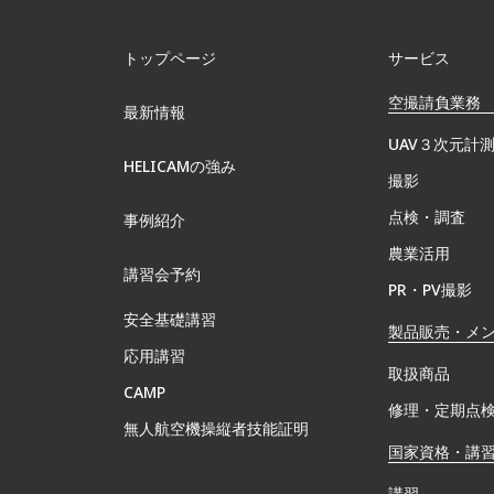
トップページ
サービス
空撮請負業務
最新情報
UAV３次元計
HELICAMの強み
撮影
点検・調査
事例紹介
農業活用
講習会予約
PR・PV撮影
安全基礎講習
製品販売・メ
応用講習
取扱商品
CAMP
修理・定期点
無⼈航空機操縦者技能証明
国家資格・講
講習