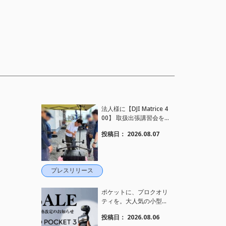
法人様に【DJI Matrice 4
00】 取扱出張講習会を
行い、フライト講習も実
投稿日：
2026.08.07
施しました。
プレスリリース
ポケットに、プロクオリ
ティを。大人気の小型カ
メラ【Osmo Pocket 3】
投稿日：
2026.08.06
定価がさらにお値下げさ