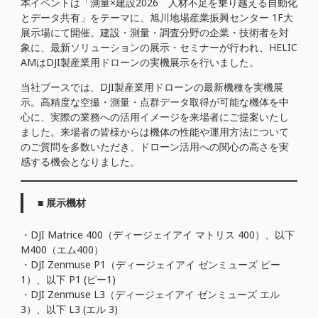
本イベントは「測量×建設2026 人材不足を乗り越える自動化
とデータ共有」をテーマに、旭川地場産業振興センター 1F大
展示場にて開催。建設・測量・調査分野の企業・技術者を対
象に、最新ソリューションの展示・セミナーが行われ、HELIC
AMはDJI製産業用ドローンの実機展示を行いました。
当社ブースでは、DJI製産業用ドローンの最新機種を実機展
示。高精度な空撮・測量・点群データ取得が可能な機体を中
心に、実際の業務への活用イメージを来場者にご提案いたし
ました。来場者の皆様からは機体の性能や運用方法について
のご質問を多数いただき、ドローン活用への関心の高さを実
感する機会となりました。
■ 展示機材
・DJI Matrice 400（ディージェイアイ マトリス 400）、以下
M400（エム400）
・DJI Zenmuse P1（ディージェイアイ ゼンミューズ ピー
1）、以下 P1 (ピー1)
・DJI Zenmuse L3（ディージェイアイ ゼンミューズ エル
3）、以下 L3 (エル 3)