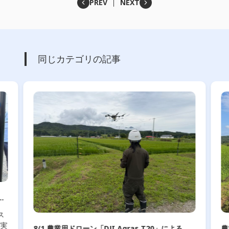
PREV
NEXT
同じカテゴリの記事
8/1 農業用ドローン「DJI Agras T20」による農
農業用ドロー