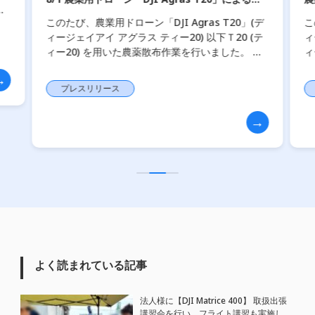
薬散布作業を現地へ出張し実施しました
布作業を実
このたび、農業用ドローン「DJI Agras T20」(デ
このたび、農
ィージェイアイ アグラス ティー20) 以下Ｔ20 (テ
ィージェイア
ィー20) を用いた農薬散布作業を行いました。 担
ィー20)
い手不足や高齢化が進む農業現場において、ドロ
した。 担
ーンによる防 […]
て、ドローン
プレスリリース
プレスリ
よく読まれている記事
法人様に【DJI Matrice 400】 取扱出張
講習会を行い、フライト講習も実施しま