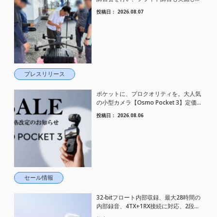
した。
投稿日：
2026.08.07
プレスリリース
ポケットに、プロクオリティを。大人気
の小型カメラ【Osmo Pocket 3】定価が
さらにお値下げされました！
投稿日：
2026.08.06
セール情報
32-bitフロート内部収録、最大28時間の
内部録音、4TX+1RX接続に対応、2段階
AIノイズキャンセリング搭載｜コンパク