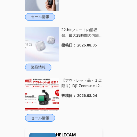
れました！
セール情報
32-bitフロート内部収
録、最大28時間の内部録
音、4TX+1RX接続に対
投稿日：
2026.08.05
応、2段階AIノイズキャ
ンセリング搭載｜コンパ
クトワイヤレスマイク DJ
I Mic Mini 2S 登場
製品情報
【アウトレット品・１点
限り】DJI Zenmuse L2
を大幅値下げいたしまし
投稿日：
2026.08.04
た。｜HELICAM STORE
セール情報
HELICAM