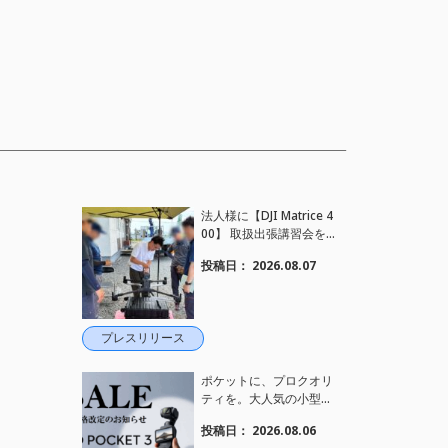
法人様に【DJI Matrice 4
00】 取扱出張講習会を
行い、フライト講習も実
投稿日：
2026.08.07
施しました。
プレスリリース
ポケットに、プロクオリ
ティを。大人気の小型カ
メラ【Osmo Pocket 3】
投稿日：
2026.08.06
定価がさらにお値下げさ