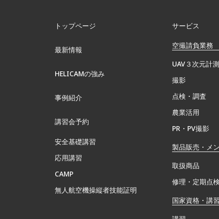
トップページ
サービス
空撮請負業務
最新情報
UAV３次元計
HELICAMの強み
撮影
点検・調査
事例紹介
農業活用
講習会予約
PR・PV撮影
安全基礎講習
製品販売・メ
応用講習
取扱商品
CAMP
修理・定期点
無⼈航空機操縦者技能証明
国家資格・講
講習