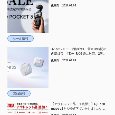
さらにお値下げされました！
投稿日：
2026.08.06
セール情報
32-bitフロート内部収録、最大28時間の
内部録音、4TX+1RX接続に対応、2段階
AIノイズキャンセリング搭載｜コンパク
投稿日：
2026.08.05
トワイヤレスマイク DJI Mic Mini 2S 登場
製品情報
【アウトレット品・１点限り】DJI Zen
muse L2を大幅値下げいたしました。｜
HELICAM STORE