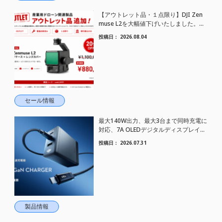
【アウトレット品・１点限り】DJI Zen
muse L2を大幅値下げいたしました。｜
HELICAM STORE
投稿日：
2026.08.04
セール情報
最大140W出力、最大3台まで同時充電に
対応、7A OLEDデジタルディスプレイケ
ーブル対応、GaN技術搭載｜コンパクト
投稿日：
2026.07.31
急速充電器 DJI Power 140W GaN 充電
器 登場
製品情報