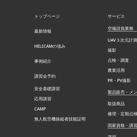
トップページ
サービス
空撮請負業務
最新情報
UAV３次元計
HELICAMの強み
撮影
点検・調査
事例紹介
農業活用
講習会予約
PR・PV撮影
安全基礎講習
製品販売・メ
応用講習
取扱商品
CAMP
修理・定期点
無⼈航空機操縦者技能証明
国家資格・講
講習