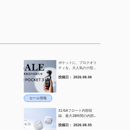
ポケットに、プロクオリ
ティを。大人気の小型カ
メラ【Osmo Pocket 3】
投稿日：
2026.08.06
定価がさらにお値下げさ
れました！
セール情報
32-bitフロート内部収
録、最大28時間の内部録
音、4TX+1RX接続に対
投稿日：
2026.08.05
応、2段階AIノイズキャ