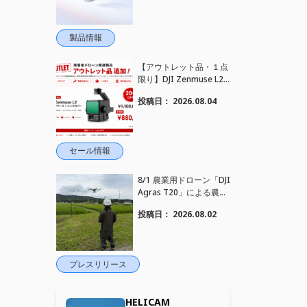
ンセリング搭載｜コンパ
クトワイヤレスマイク DJ
I Mic Mini 2S 登場
製品情報
【アウトレット品・１点
限り】DJI Zenmuse L2
を大幅値下げいたしまし
投稿日：
2026.08.04
た。｜HELICAM STORE
セール情報
8/1 農業用ドローン「DJI
Agras T20」による農薬
散布作業を現地へ出張し
投稿日：
2026.08.02
実施しました
プレスリリース
HELICAM