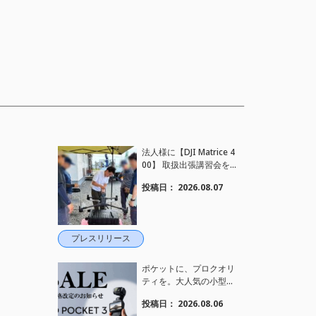
法人様に【DJI Matrice 4
00】 取扱出張講習会を
行い、フライト講習も実
投稿日：
2026.08.07
施しました。
プレスリリース
ポケットに、プロクオリ
ティを。大人気の小型カ
メラ【Osmo Pocket 3】
投稿日：
2026.08.06
定価がさらにお値下げさ