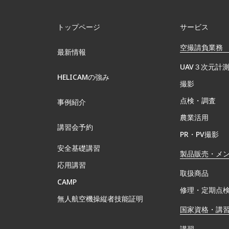
トップページ
サービス
空撮請負業務
最新情報
UAV３次元計
HELICAMの強み
撮影
点検・調査
事例紹介
農業活用
講習会予約
PR・PV撮影
安全基礎講習
製品販売・メ
応用講習
取扱商品
CAMP
修理・定期点
無⼈航空機操縦者技能証明
国家資格・講
講習