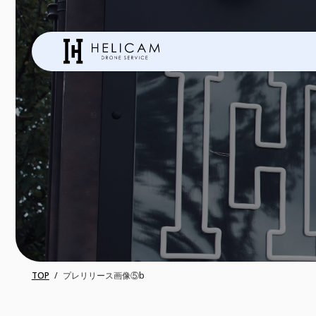
TOP
プレリリース画像⑤b