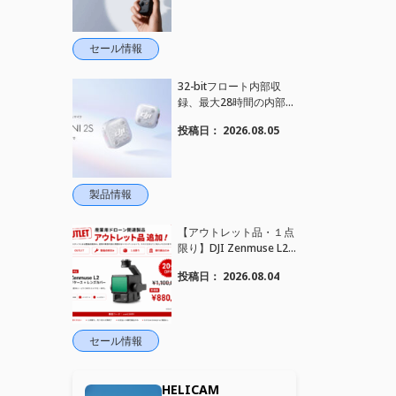
れました！
セール情報
32-bitフロート内部収
録、最大28時間の内部録
音、4TX+1RX接続に対
投稿日：
2026.08.05
応、2段階AIノイズキャ
ンセリング搭載｜コンパ
クトワイヤレスマイク DJ
I Mic Mini 2S 登場
製品情報
【アウトレット品・１点
限り】DJI Zenmuse L2
を大幅値下げいたしまし
投稿日：
2026.08.04
た。｜HELICAM STORE
セール情報
HELICAM