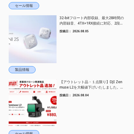
セール情報
32-bitフロート内部収録、最大28時間の
内部録音、4TX+1RX接続に対応、2段階
AIノイズキャンセリング搭載｜コンパク
投稿日：
2026.08.05
トワイヤレスマイク DJI Mic Mini 2S 登場
製品情報
【アウトレット品・１点限り】DJI Zen
muse L2を大幅値下げいたしました。｜
HELICAM STORE
投稿日：
2026.08.04
セール情報