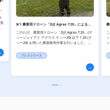
0」による農
農業用ドローン「DJI Agras T20」による農薬散
た
布作業を実施しました
 T20」(デ
このたび、農業用ドローン「DJI Agras T20」(デ
Ｔ20 (テ
ィージェイアイ アグラス ティー20) 以下Ｔ20 (テ
ました。 担
ィー20) を使用し、農薬散布作業を実施いたしま
いて、ドロ
した。 担い手不足や高齢化が進む農業現場におい
て、ドローン […]
プレスリリース