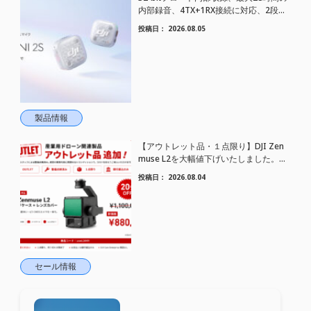
内部録音、4TX+1RX接続に対応、2段階
AIノイズキャンセリング搭載｜コンパク
投稿日：
2026.08.05
トワイヤレスマイク DJI Mic Mini 2S 登場
製品情報
【アウトレット品・１点限り】DJI Zen
muse L2を大幅値下げいたしました。｜
HELICAM STORE
投稿日：
2026.08.04
セール情報