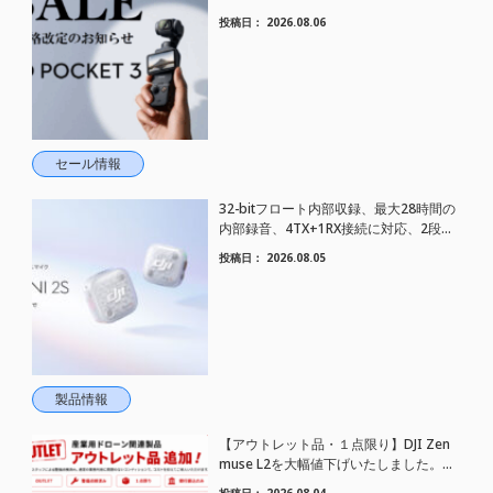
さらにお値下げされました！
投稿日：
2026.08.06
セール情報
32-bitフロート内部収録、最大28時間の
内部録音、4TX+1RX接続に対応、2段階
AIノイズキャンセリング搭載｜コンパク
投稿日：
2026.08.05
トワイヤレスマイク DJI Mic Mini 2S 登場
製品情報
【アウトレット品・１点限り】DJI Zen
muse L2を大幅値下げいたしました。｜
HELICAM STORE
投稿日：
2026.08.04