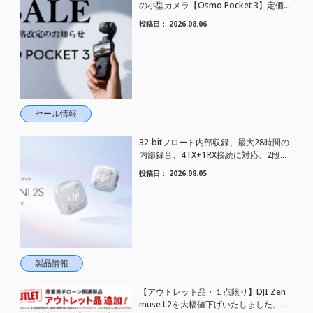
の小型カメラ【Osmo Pocket 3】定価が
さらにお値下げされました！
投稿日：
2026.08.06
セール情報
32-bitフロート内部収録、最大28時間の
内部録音、4TX+1RX接続に対応、2段階
AIノイズキャンセリング搭載｜コンパク
投稿日：
2026.08.05
トワイヤレスマイク DJI Mic Mini 2S 登場
製品情報
【アウトレット品・１点限り】DJI Zen
muse L2を大幅値下げいたしました。｜