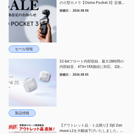
の小型カメラ【Osmo Pocket 3】定価が
さらにお値下げされました！
投稿日：
2026.08.06
セール情報
32-bitフロート内部収録、最大28時間の
内部録音、4TX+1RX接続に対応、2段階
AIノイズキャンセリング搭載｜コンパク
投稿日：
2026.08.05
トワイヤレスマイク DJI Mic Mini 2S 登場
製品情報
【アウトレット品・１点限り】DJI Zen
muse L2を大幅値下げいたしました。｜