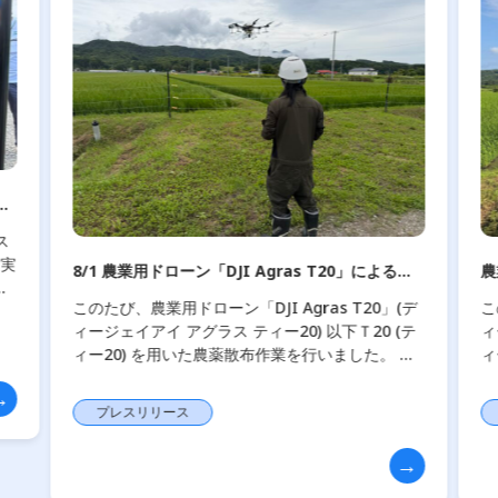
を
ス
を実
8/1 農業用ドローン「DJI Agras T20」による農
農
薬散布作業を現地へ出張し実施しました
布
このたび、農業用ドローン「DJI Agras T20」(デ
こ
を
ィージェイアイ アグラス ティー20) 以下Ｔ20 (テ
ィ
ィー20) を用いた農薬散布作業を行いました。 担
ィ
い手不足や高齢化が進む農業現場において、ドロ
し
ーンによる防 […]
て
プレスリリース