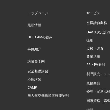
トップページ
サービス
空撮請負業務
最新情報
UAV３次元計
HELICAMの強み
撮影
点検・調査
事例紹介
農業活用
講習会予約
PR・PV撮影
安全基礎講習
製品販売・メ
応用講習
取扱商品
CAMP
修理・定期点
無⼈航空機操縦者技能証明
国家資格・講
講習