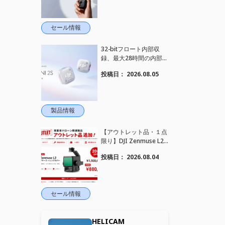
れました！
セール情報
32-bitフロート内部収
録、最大28時間の内部録
音、4TX+1RX接続に対
投稿日：
2026.08.05
応、2段階AIノイズキャ
ンセリング搭載｜コンパ
クトワイヤレスマイク DJ
I Mic Mini 2S 登場
製品情報
【アウトレット品・１点
限り】DJI Zenmuse L2
を大幅値下げいたしまし
投稿日：
2026.08.04
た。｜HELICAM STORE
セール情報
HELICAM