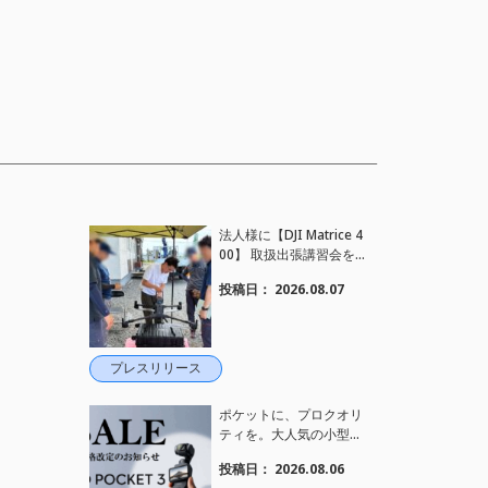
法人様に【DJI Matrice 4
00】 取扱出張講習会を
行い、フライト講習も実
投稿日：
2026.08.07
施しました。
プレスリリース
ポケットに、プロクオリ
ティを。大人気の小型カ
メラ【Osmo Pocket 3】
投稿日：
2026.08.06
定価がさらにお値下げさ