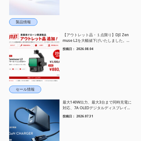
製品情報
【アウトレット品・１点限り】DJI Zen
muse L2を大幅値下げいたしました。｜
HELICAM STORE
投稿日：
2026.08.04
セール情報
最大140W出力、最大3台まで同時充電に
対応、7A OLEDデジタルディスプレイケ
ーブル対応、GaN技術搭載｜コンパクト
投稿日：
2026.07.31
急速充電器 DJI Power 140W GaN 充電
器 登場