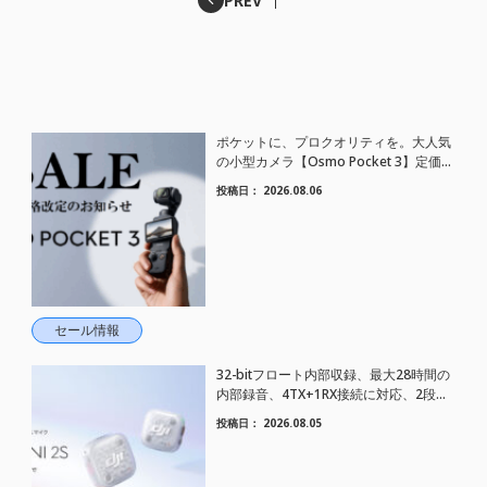
PREV
ポケットに、プロクオリティを。大人気
の小型カメラ【Osmo Pocket 3】定価が
さらにお値下げされました！
投稿日：
2026.08.06
セール情報
32-bitフロート内部収録、最大28時間の
内部録音、4TX+1RX接続に対応、2段階
AIノイズキャンセリング搭載｜コンパク
投稿日：
2026.08.05
トワイヤレスマイク DJI Mic Mini 2S 登場