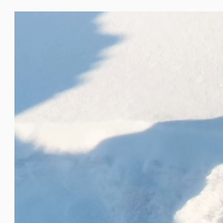
動
画
プ
レ
ー
ヤ
ー