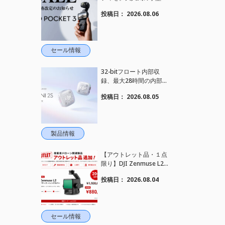
メラ【Osmo Pocket 3】
投稿日：
2026.08.06
定価がさらにお値下げさ
れました！
セール情報
32-bitフロート内部収
録、最大28時間の内部録
音、4TX+1RX接続に対
投稿日：
2026.08.05
応、2段階AIノイズキャ
ンセリング搭載｜コンパ
クトワイヤレスマイク DJ
I Mic Mini 2S 登場
製品情報
【アウトレット品・１点
限り】DJI Zenmuse L2
を大幅値下げいたしまし
投稿日：
2026.08.04
た。｜HELICAM STORE
セール情報