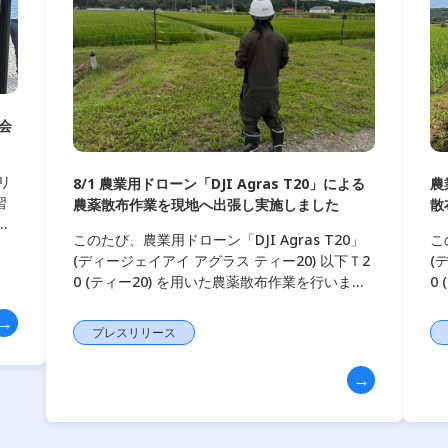
習会
トリ
8/1 農業用ドローン「DJI Agras T20」による
農
習
農薬散布作業を現地へ出張し実施しました
散
へ
このたび、農業用ドローン「DJI Agras T20」
こ
な
(ディージェイアイ アグラス ティー20) 以下Ｔ2
(
0 (ティー20) を用いた農薬散布作業を行いまし
0
た。 担い手不足や高齢化が進む農業現場におい
た
て、ドローンによる防 […]
場
プレスリリース