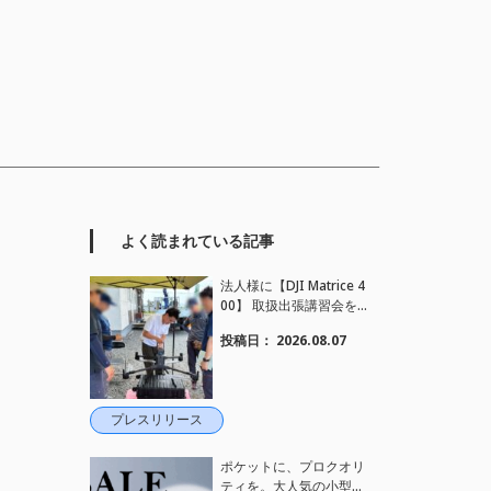
よく読まれている記事
法人様に【DJI Matrice 4
00】 取扱出張講習会を
行い、フライト講習も実
投稿日：
2026.08.07
施しました。
プレスリリース
ポケットに、プロクオリ
ティを。大人気の小型カ