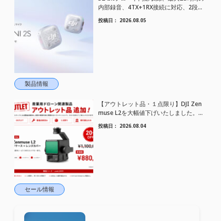
内部録音、4TX+1RX接続に対応、2段階
AIノイズキャンセリング搭載｜コンパク
投稿日：
2026.08.05
トワイヤレスマイク DJI Mic Mini 2S 登場
製品情報
【アウトレット品・１点限り】DJI Zen
muse L2を大幅値下げいたしました。｜
HELICAM STORE
投稿日：
2026.08.04
セール情報