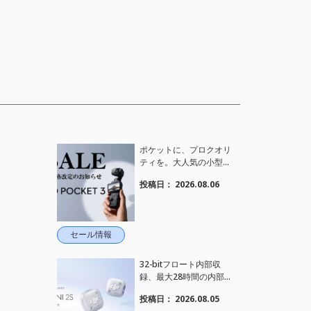
ポケットに、プロクオリ
ティを。大人気の小型カ
メラ【Osmo Pocket 3】
投稿日：
2026.08.06
定価がさらにお値下げさ
れました！
セール情報
32-bitフロート内部収
録、最大28時間の内部録
音、4TX+1RX接続に対
投稿日：
2026.08.05
応、2段階AIノイズキャ