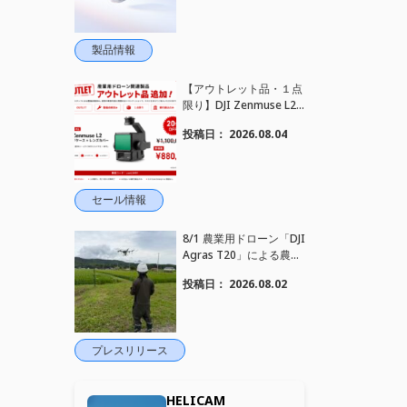
ンセリング搭載｜コンパ
クトワイヤレスマイク DJ
I Mic Mini 2S 登場
製品情報
【アウトレット品・１点
限り】DJI Zenmuse L2
を大幅値下げいたしまし
投稿日：
2026.08.04
た。｜HELICAM STORE
セール情報
8/1 農業用ドローン「DJI
Agras T20」による農薬
散布作業を現地へ出張し
投稿日：
2026.08.02
実施しました
プレスリリース
HELICAM