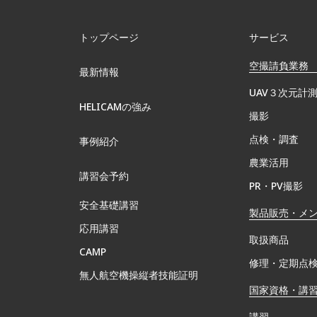
トップページ
サービス
空撮請負業務
最新情報
UAV３次元計
HELICAMの強み
撮影
点検・調査
事例紹介
農業活用
講習会予約
PR・PV撮影
安全基礎講習
製品販売・メ
応用講習
取扱商品
CAMP
修理・定期点
無⼈航空機操縦者技能証明
国家資格・講
講習