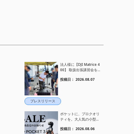
法人様に【DJI Matrice 4
00】 取扱出張講習会を
行い、フライト講習も実
投稿日：
2026.08.07
施しました。
プレスリリース
ポケットに、プロクオリ
ティを。大人気の小型カ
メラ【Osmo Pocket 3】
投稿日：
2026.08.06
定価がさらにお値下げさ