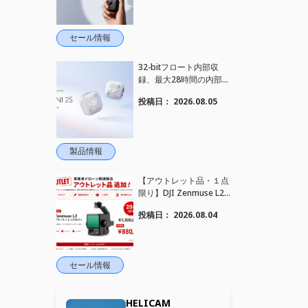
れました！
セール情報
32-bitフロート内部収
録、最大28時間の内部録
音、4TX+1RX接続に対
投稿日：
2026.08.05
応、2段階AIノイズキャ
ンセリング搭載｜コンパ
クトワイヤレスマイク DJ
I Mic Mini 2S 登場
製品情報
【アウトレット品・１点
限り】DJI Zenmuse L2
を大幅値下げいたしまし
投稿日：
2026.08.04
た。｜HELICAM STORE
セール情報
HELICAM