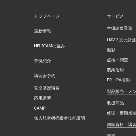
トップページ
サービス
空撮請負業務
最新情報
UAV３次元計
HELICAMの強み
撮影
点検・調査
事例紹介
農業活用
講習会予約
PR・PV撮影
安全基礎講習
製品販売・メ
応用講習
取扱商品
CAMP
修理・定期点
無⼈航空機操縦者技能証明
国家資格・講
講習