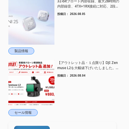
32-bitフロート内部収録、最大28時間の
内部録音、4TX+1RX接続に対応、2段階
AIノイズキャンセリング搭載｜コンパク
投稿日：
2026.08.05
トワイヤレスマイク DJI Mic Mini 2S 登場
製品情報
【アウトレット品・１点限り】DJI Zen
muse L2を大幅値下げいたしました。｜
HELICAM STORE
投稿日：
2026.08.04
セール情報