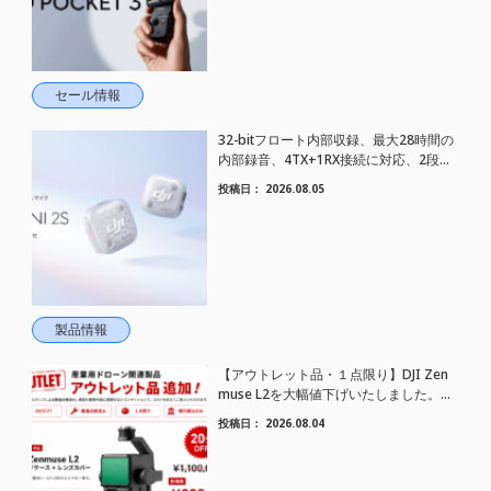
セール情報
32-bitフロート内部収録、最大28時間の
内部録音、4TX+1RX接続に対応、2段階
AIノイズキャンセリング搭載｜コンパク
投稿日：
2026.08.05
トワイヤレスマイク DJI Mic Mini 2S 登場
製品情報
【アウトレット品・１点限り】DJI Zen
muse L2を大幅値下げいたしました。｜
HELICAM STORE
投稿日：
2026.08.04