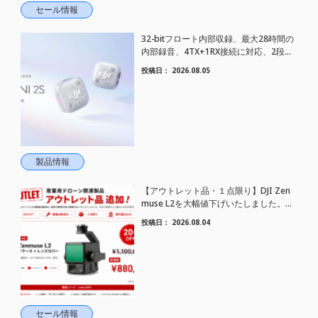
セール情報
32-bitフロート内部収録、最大28時間の
内部録音、4TX+1RX接続に対応、2段階
AIノイズキャンセリング搭載｜コンパク
投稿日：
2026.08.05
トワイヤレスマイク DJI Mic Mini 2S 登場
製品情報
【アウトレット品・１点限り】DJI Zen
muse L2を大幅値下げいたしました。｜
HELICAM STORE
投稿日：
2026.08.04
セール情報