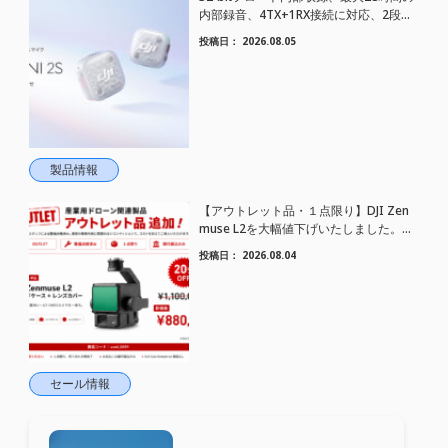
内部録音、4TX+1RX接続に対応、2段階
AIノイズキャンセリング搭載｜コンパク
投稿日：
2026.08.05
トワイヤレスマイク DJI Mic Mini 2S 登場
製品情報
【アウトレット品・１点限り】DJI Zen
muse L2を大幅値下げいたしました。｜
HELICAM STORE
投稿日：
2026.08.04
セール情報