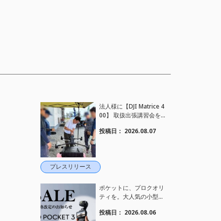
法人様に【DJI Matrice 4
00】 取扱出張講習会を
行い、フライト講習も実
投稿日：
2026.08.07
施しました。
プレスリリース
ポケットに、プロクオリ
ティを。大人気の小型カ
メラ【Osmo Pocket 3】
投稿日：
2026.08.06
定価がさらにお値下げさ