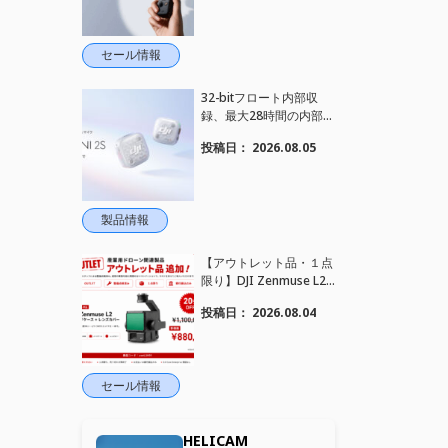
れました！
セール情報
32-bitフロート内部収
録、最大28時間の内部録
音、4TX+1RX接続に対
投稿日：
2026.08.05
応、2段階AIノイズキャ
ンセリング搭載｜コンパ
クトワイヤレスマイク DJ
I Mic Mini 2S 登場
製品情報
【アウトレット品・１点
限り】DJI Zenmuse L2
を大幅値下げいたしまし
投稿日：
2026.08.04
た。｜HELICAM STORE
セール情報
HELICAM