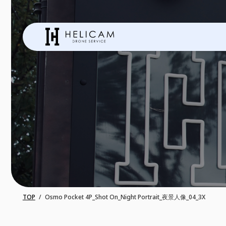
TOP
Osmo Pocket 4P_Shot On_Night Portrait_夜景人像_04_3X