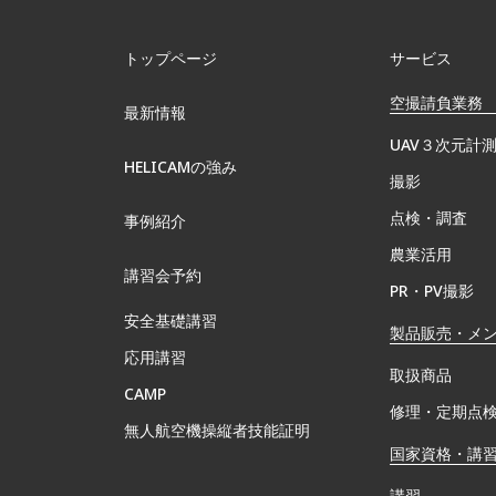
トップページ
サービス
空撮請負業務
最新情報
UAV３次元計
HELICAMの強み
撮影
点検・調査
事例紹介
農業活用
講習会予約
PR・PV撮影
安全基礎講習
製品販売・メ
応用講習
取扱商品
CAMP
修理・定期点
無⼈航空機操縦者技能証明
国家資格・講
講習