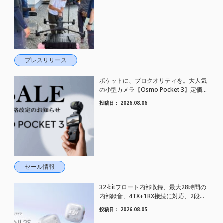
プレスリリース
ポケットに、プロクオリティを。大人気
の小型カメラ【Osmo Pocket 3】定価が
さらにお値下げされました！
投稿日：
2026.08.06
セール情報
32-bitフロート内部収録、最大28時間の
内部録音、4TX+1RX接続に対応、2段階
AIノイズキャンセリング搭載｜コンパク
投稿日：
2026.08.05
トワイヤレスマイク DJI Mic Mini 2S 登場