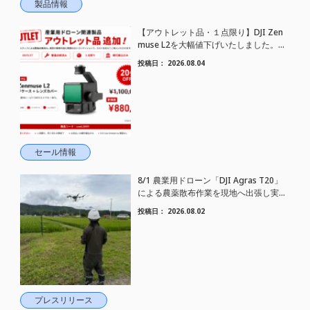
製品情報
【アウトレット品・１点限り】DJI Zen
muse L2を大幅値下げいたしました。｜
HELICAM STORE
投稿日：
2026.08.04
セール情報
8/1 農業用ドローン「DJI Agras T20」
による農薬散布作業を現地へ出張し実施
しました
投稿日：
2026.08.02
プレスリリース