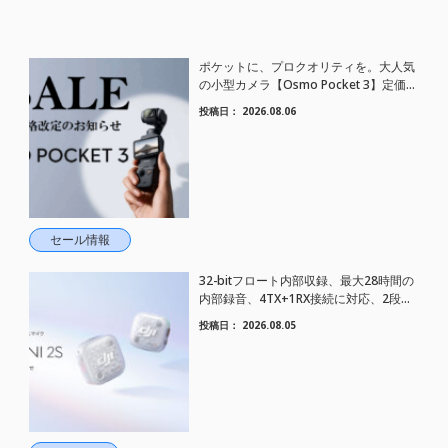
ポケットに、プロクオリティを。大人気
の小型カメラ【Osmo Pocket 3】定価が
さらにお値下げされました！
投稿日：
2026.08.06
セール情報
32-bitフロート内部収録、最大28時間の
内部録音、4TX+1RX接続に対応、2段階
AIノイズキャンセリング搭載｜コンパク
投稿日：
2026.08.05
トワイヤレスマイク DJI Mic Mini 2S 登場