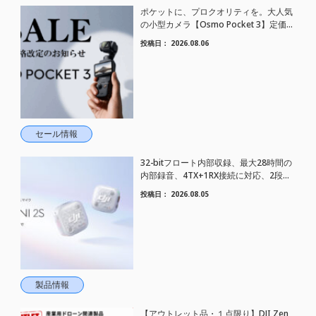
ポケットに、プロクオリティを。大人気
の小型カメラ【Osmo Pocket 3】定価が
さらにお値下げされました！
投稿日：
2026.08.06
セール情報
32-bitフロート内部収録、最大28時間の
内部録音、4TX+1RX接続に対応、2段階
AIノイズキャンセリング搭載｜コンパク
投稿日：
2026.08.05
トワイヤレスマイク DJI Mic Mini 2S 登場
製品情報
【アウトレット品・１点限り】DJI Zen