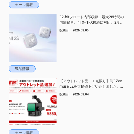
セール情報
32-bitフロート内部収録、最大28時間の
内部録音、4TX+1RX接続に対応、2段階
AIノイズキャンセリング搭載｜コンパク
投稿日：
2026.08.05
トワイヤレスマイク DJI Mic Mini 2S 登場
製品情報
【アウトレット品・１点限り】DJI Zen
muse L2を大幅値下げいたしました。｜
HELICAM STORE
投稿日：
2026.08.04
セール情報