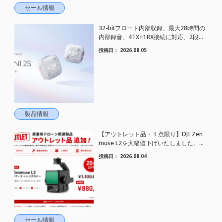
セール情報
32-bitフロート内部収録、最大28時間の
内部録音、4TX+1RX接続に対応、2段階
AIノイズキャンセリング搭載｜コンパク
投稿日：
2026.08.05
トワイヤレスマイク DJI Mic Mini 2S 登場
製品情報
【アウトレット品・１点限り】DJI Zen
muse L2を大幅値下げいたしました。｜
HELICAM STORE
投稿日：
2026.08.04
セール情報