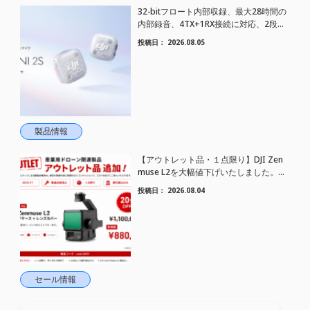
32-bitフロート内部収録、最大28時間の
内部録音、4TX+1RX接続に対応、2段階
AIノイズキャンセリング搭載｜コンパク
投稿日：
2026.08.05
トワイヤレスマイク DJI Mic Mini 2S 登場
製品情報
【アウトレット品・１点限り】DJI Zen
muse L2を大幅値下げいたしました。｜
HELICAM STORE
投稿日：
2026.08.04
セール情報