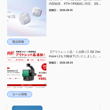
内部録音、4TX+1RX接続に対応、2段階
AIノイズキャンセリング搭載｜コンパク
投稿日：
2026.08.05
トワイヤレスマイク DJI Mic Mini 2S 登場
製品情報
【アウトレット品・１点限り】DJI Zen
muse L2を大幅値下げいたしました。｜
HELICAM STORE
投稿日：
2026.08.04
セール情報