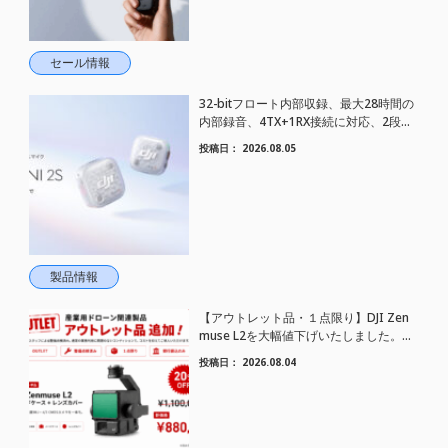
セール情報
32-bitフロート内部収録、最大28時間の
内部録音、4TX+1RX接続に対応、2段階
AIノイズキャンセリング搭載｜コンパク
投稿日：
2026.08.05
トワイヤレスマイク DJI Mic Mini 2S 登場
製品情報
【アウトレット品・１点限り】DJI Zen
muse L2を大幅値下げいたしました。｜
HELICAM STORE
投稿日：
2026.08.04