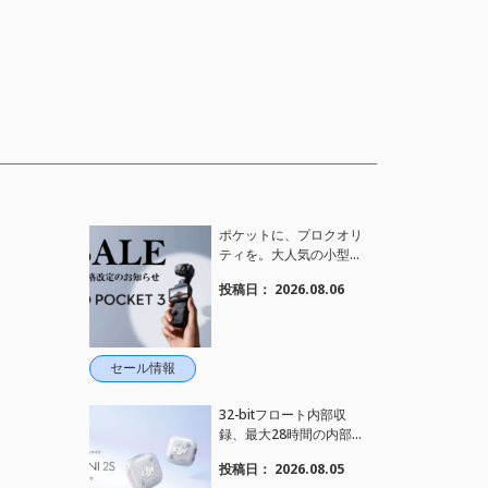
ポケットに、プロクオリ
ティを。大人気の小型カ
メラ【Osmo Pocket 3】
投稿日：
2026.08.06
定価がさらにお値下げさ
れました！
セール情報
32-bitフロート内部収
録、最大28時間の内部録
音、4TX+1RX接続に対
投稿日：
2026.08.05
応、2段階AIノイズキャ