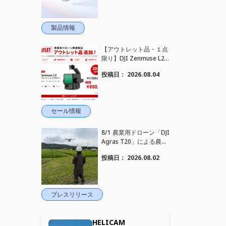
ンセリング搭載｜コンパ
クトワイヤレスマイク DJ
I Mic Mini 2S 登場
製品情報
【アウトレット品・１点
限り】DJI Zenmuse L2
を大幅値下げいたしまし
投稿日：
2026.08.04
た。｜HELICAM STORE
セール情報
8/1 農業用ドローン「DJI
Agras T20」による農薬
散布作業を現地へ出張し
投稿日：
2026.08.02
実施しました
プレスリリース
HELICAM