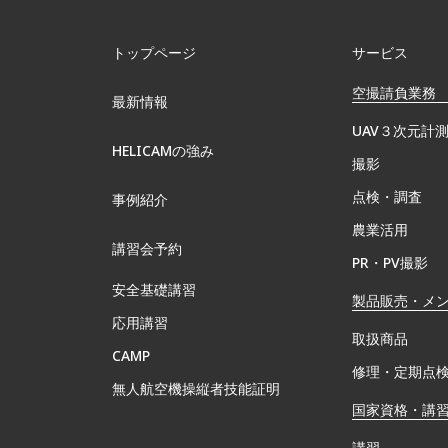
トップページ
サービス
空撮請負業務
最新情報
UAV３次元計
HELICAMの強み
撮影
点検・調査
事例紹介
農業活用
講習会予約
PR・PV撮影
安全基礎講習
製品販売・メ
応用講習
取扱商品
CAMP
修理・定期点
無⼈航空機操縦者技能証明
国家資格・講
講習