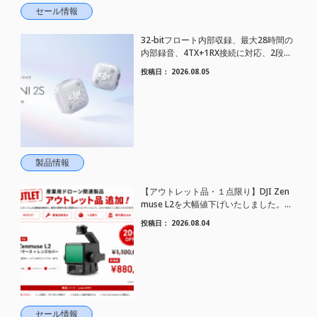
セール情報
32-bitフロート内部収録、最大28時間の
内部録音、4TX+1RX接続に対応、2段階
AIノイズキャンセリング搭載｜コンパク
投稿日：
2026.08.05
トワイヤレスマイク DJI Mic Mini 2S 登場
製品情報
【アウトレット品・１点限り】DJI Zen
muse L2を大幅値下げいたしました。｜
HELICAM STORE
投稿日：
2026.08.04
セール情報