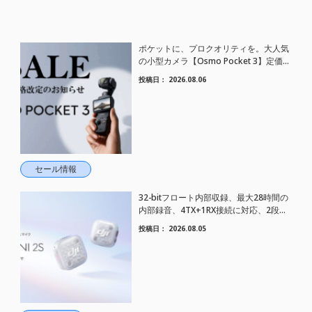
ポケットに、プロクオリティを。大人気
の小型カメラ【Osmo Pocket 3】定価が
さらにお値下げされました！
投稿日：
2026.08.06
セール情報
32-bitフロート内部収録、最大28時間の
内部録音、4TX+1RX接続に対応、2段階
AIノイズキャンセリング搭載｜コンパク
投稿日：
2026.08.05
トワイヤレスマイク DJI Mic Mini 2S 登場