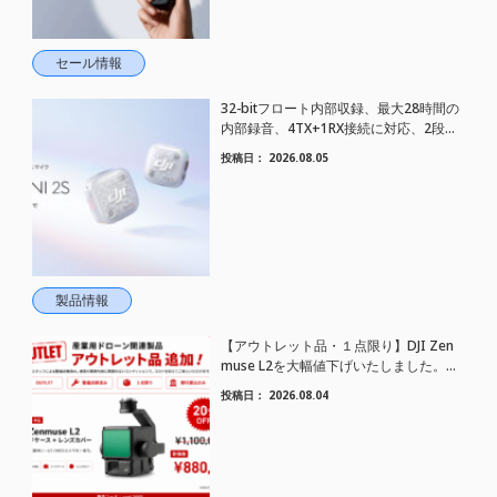
セール情報
32-bitフロート内部収録、最大28時間の
内部録音、4TX+1RX接続に対応、2段階
AIノイズキャンセリング搭載｜コンパク
投稿日：
2026.08.05
トワイヤレスマイク DJI Mic Mini 2S 登場
製品情報
【アウトレット品・１点限り】DJI Zen
muse L2を大幅値下げいたしました。｜
HELICAM STORE
投稿日：
2026.08.04