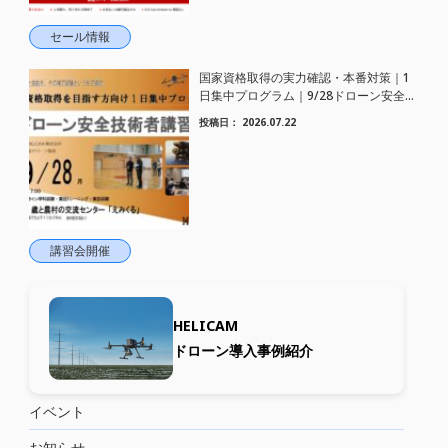
セール情報
国家資格取得の実力確認・本番対策｜1
日集中プログラム｜9/28ドローン安全技
術者講習 開催【WEBから簡単申込】
投稿日：
2026.07.22
講習会開催
HELICAM
ドローン導入事例紹介
イベント
お知らせ