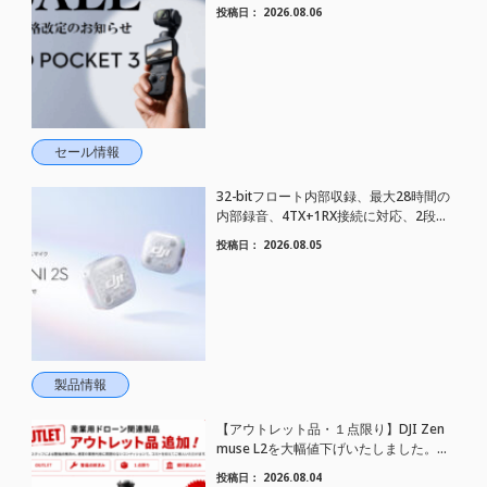
さらにお値下げされました！
投稿日：
2026.08.06
セール情報
32-bitフロート内部収録、最大28時間の
内部録音、4TX+1RX接続に対応、2段階
AIノイズキャンセリング搭載｜コンパク
投稿日：
2026.08.05
トワイヤレスマイク DJI Mic Mini 2S 登場
製品情報
【アウトレット品・１点限り】DJI Zen
muse L2を大幅値下げいたしました。｜
HELICAM STORE
投稿日：
2026.08.04