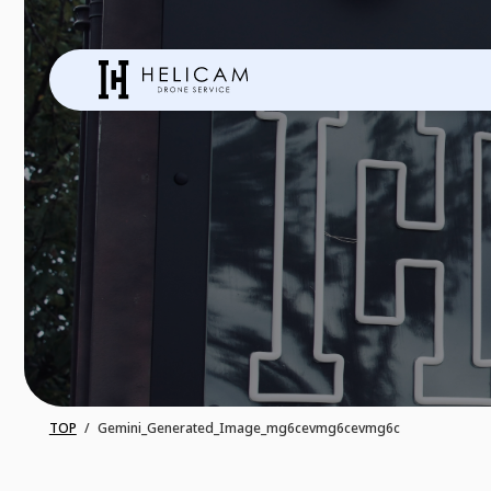
TOP
Gemini_Generated_Image_mg6cevmg6cevmg6c