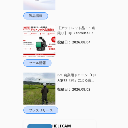
ンセリング搭載｜コンパ
クトワイヤレスマイク DJ
I Mic Mini 2S 登場
製品情報
【アウトレット品・１点
限り】DJI Zenmuse L2
を大幅値下げいたしまし
投稿日：
2026.08.04
た。｜HELICAM STORE
セール情報
8/1 農業用ドローン「DJI
Agras T20」による農薬
散布作業を現地へ出張し
投稿日：
2026.08.02
実施しました
プレスリリース
HELICAM