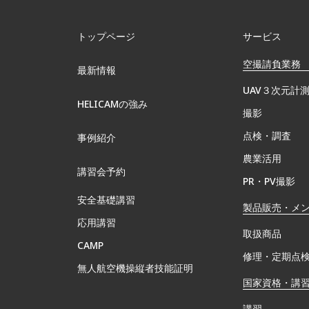
トップページ
サービス
空撮請負業務
最新情報
UAV３次元計
HELICAMの強み
撮影
点検・調査
事例紹介
農業活用
講習会予約
PR・PV撮影
安全基礎講習
製品販売・メ
応用講習
取扱商品
CAMP
修理・定期点
無⼈航空機操縦者技能証明
国家資格・講
講習