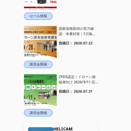
セール情報
国家資格取得の実力確
認・本番対策｜1日集中
プログラム｜9/28ドロー
投稿日：
2026.07.22
ン安全技術者講習 開催
【WEBから簡単申込】
講習会開催
CPDS認定！ドローン操
縦者向け 2026/9/11 応
用トレーニング 開催【W
投稿日：
2026.07.21
EBから簡単申込】
講習会開催
HELICAM