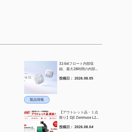
32-bitフロート内部収
録、最大28時間の内部録
音、4TX+1RX接続に対
投稿日：
2026.08.05
応、2段階AIノイズキャ
ンセリング搭載｜コンパ
クトワイヤレスマイク DJ
I Mic Mini 2S 登場
製品情報
【アウトレット品・１点
限り】DJI Zenmuse L2
を大幅値下げいたしまし
投稿日：
2026.08.04
た。｜HELICAM STORE