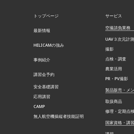
トップページ
サービス
空撮請負業務
最新情報
UAV３次元計
HELICAMの強み
撮影
点検・調査
事例紹介
農業活用
講習会予約
PR・PV撮影
安全基礎講習
製品販売・メ
応用講習
取扱商品
CAMP
修理・定期点
無⼈航空機操縦者技能証明
国家資格・講
講習