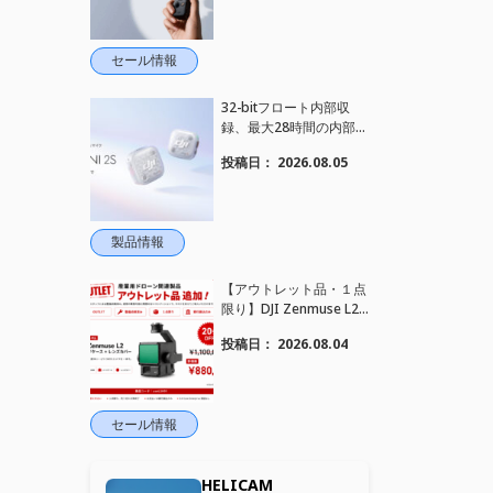
れました！
セール情報
32-bitフロート内部収
録、最大28時間の内部録
音、4TX+1RX接続に対
投稿日：
2026.08.05
応、2段階AIノイズキャ
ンセリング搭載｜コンパ
クトワイヤレスマイク DJ
I Mic Mini 2S 登場
製品情報
【アウトレット品・１点
限り】DJI Zenmuse L2
を大幅値下げいたしまし
投稿日：
2026.08.04
た。｜HELICAM STORE
セール情報
HELICAM