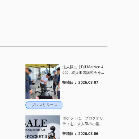
法人様に【DJI Matrice 4
00】 取扱出張講習会を
行い、フライト講習も実
投稿日：
2026.08.07
施しました。
プレスリリース
ポケットに、プロクオリ
ティを。大人気の小型カ
メラ【Osmo Pocket 3】
投稿日：
2026.08.06
定価がさらにお値下げさ