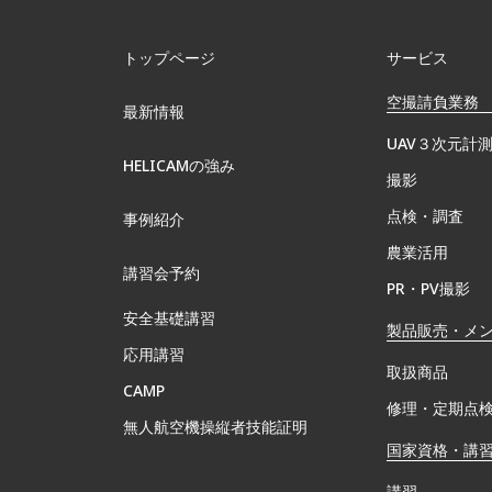
トップページ
サービス
空撮請負業務
最新情報
UAV３次元計
HELICAMの強み
撮影
点検・調査
事例紹介
農業活用
講習会予約
PR・PV撮影
安全基礎講習
製品販売・メ
応用講習
取扱商品
CAMP
修理・定期点
無⼈航空機操縦者技能証明
国家資格・講
講習