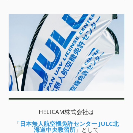
HELICAM株式会社は
「
日本無人航空機免許センター JULC北
海道中央教習所
」
として