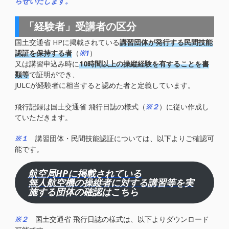
らせいたします。
「経験者」受講者の区分
国土交通省 HPに掲載されている
講習団体が発行する民間技能
認証を保持する者
（
※1
）
又は講習申込み時に
10時間以上の操縦経験を有することを書
類等
で証明ができ、
JULCが経験者に相当すると認めた者と定義しています。
飛行記録は国土交通省 飛行日誌の様式（
※２
）に従い作成し
ていただきます。
※１
講習団体・民間技能認証については、以下よりご確認可
能です。
航空局HPに掲載されている
無人航空機の操縦者に対する講習等を実
施する団体の確認はこちら
※２
国土交通省 飛行日誌の様式は、以下よりダウンロード