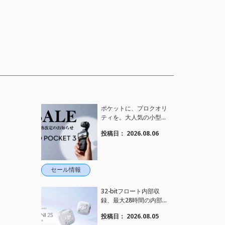
ポケットに、プロクオリ
ティを。大人気の小型カ
メラ【Osmo Pocket 3】
投稿日：
2026.08.06
定価がさらにお値下げさ
れました！
セール情報
32-bitフロート内部収
録、最大28時間の内部録
音、4TX+1RX接続に対
投稿日：
2026.08.05
応、2段階AIノイズキャ