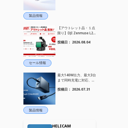
ンセリング搭載｜コンパ
クトワイヤレスマイク DJ
I Mic Mini 2S 登場
製品情報
【アウトレット品・１点
限り】DJI Zenmuse L2
を大幅値下げいたしまし
投稿日：
2026.08.04
た。｜HELICAM STORE
セール情報
最大140W出力、最大3台
まで同時充電に対応、7A
OLEDデジタルディスプ
投稿日：
2026.07.31
レイケーブル対応、GaN
技術搭載｜コンパクト急
速充電器 DJI Power 140
W GaN 充電器 登場
製品情報
HELICAM