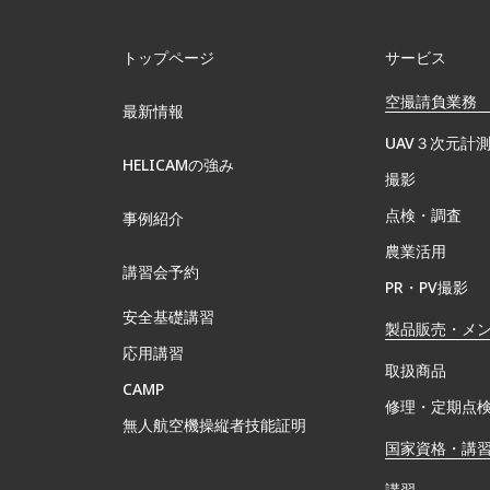
トップページ
サービス
空撮請負業務
最新情報
UAV３次元計
HELICAMの強み
撮影
点検・調査
事例紹介
農業活用
講習会予約
PR・PV撮影
安全基礎講習
製品販売・メ
応用講習
取扱商品
CAMP
修理・定期点
無⼈航空機操縦者技能証明
国家資格・講
講習