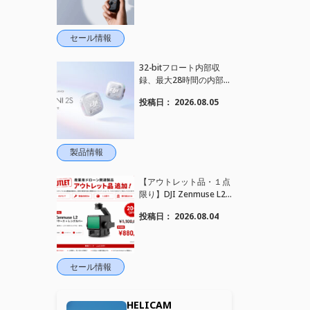
れました！
セール情報
32-bitフロート内部収
録、最大28時間の内部録
音、4TX+1RX接続に対
投稿日：
2026.08.05
応、2段階AIノイズキャ
ンセリング搭載｜コンパ
クトワイヤレスマイク DJ
I Mic Mini 2S 登場
製品情報
【アウトレット品・１点
限り】DJI Zenmuse L2
を大幅値下げいたしまし
投稿日：
2026.08.04
た。｜HELICAM STORE
セール情報
HELICAM