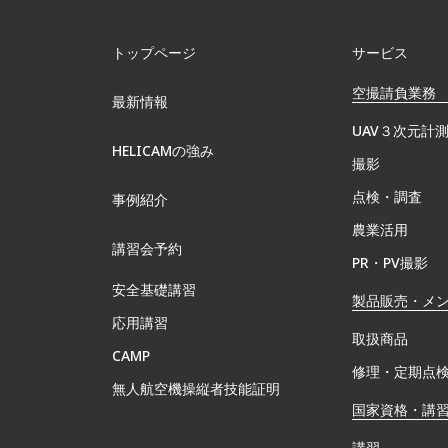
トップページ
サービス
空撮請負業務
最新情報
UAV３次元計
HELICAMの強み
撮影
点検・調査
事例紹介
農業活用
講習会予約
PR・PV撮影
安全基礎講習
製品販売・メ
応用講習
取扱商品
CAMP
修理・定期点
無⼈航空機操縦者技能証明
国家資格・講
講習