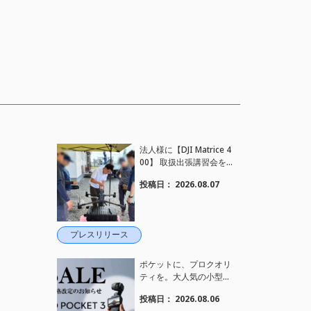
法人様に【DJI Matrice 4
00】 取扱出張講習会を
行い、フライト講習も実
投稿日：
2026.08.07
施しました。
プレスリリース
ポケットに、プロクオリ
ティを。大人気の小型カ
メラ【Osmo Pocket 3】
投稿日：
2026.08.06
定価がさらにお値下げさ