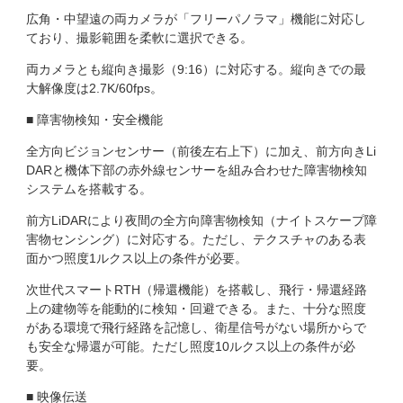
広角・中望遠の両カメラが「フリーパノラマ」機能に対応し
ており、撮影範囲を柔軟に選択できる。
両カメラとも縦向き撮影（9:16）に対応する。縦向きでの最
大解像度は2.7K/60fps。
■ 障害物検知・安全機能
全方向ビジョンセンサー（前後左右上下）に加え、前方向きLi
DARと機体下部の赤外線センサーを組み合わせた障害物検知
システムを搭載する。
前方LiDARにより夜間の全方向障害物検知（ナイトスケープ障
害物センシング）に対応する。ただし、テクスチャのある表
面かつ照度1ルクス以上の条件が必要。
次世代スマートRTH（帰還機能）を搭載し、飛行・帰還経路
上の建物等を能動的に検知・回避できる。また、十分な照度
がある環境で飛行経路を記憶し、衛星信号がない場所からで
も安全な帰還が可能。ただし照度10ルクス以上の条件が必
要。
■ 映像伝送