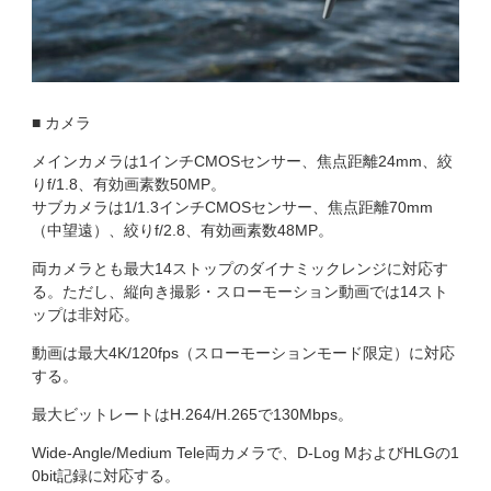
■ カメラ
メインカメラは1インチCMOSセンサー、焦点距離24mm、絞
りf/1.8、有効画素数50MP。
サブカメラは1/1.3インチCMOSセンサー、焦点距離70mm
（中望遠）、絞りf/2.8、有効画素数48MP。
両カメラとも最大14ストップのダイナミックレンジに対応す
る。ただし、縦向き撮影・スローモーション動画では14スト
ップは非対応。
動画は最大4K/120fps（スローモーションモード限定）に対応
する。
最大ビットレートはH.264/H.265で130Mbps。
Wide-Angle/Medium Tele両カメラで、D-Log MおよびHLGの1
0bit記録に対応する。