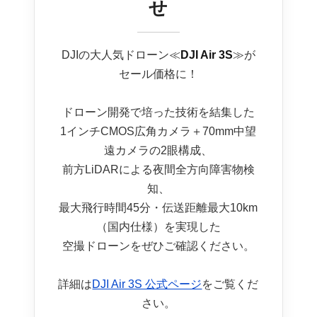
せ
DJIの大人気ドローン≪
DJI Air 3S
≫が
セール価格に！
ドローン開発で培った技術を結集した
1インチCMOS広角カメラ＋70mm中望
遠カメラの2眼構成、
前方LiDARによる夜間全方向障害物検
知、
最大飛行時間45分・伝送距離最大10km
（国内仕様）を実現した
空撮ドローンをぜひご確認ください。
詳細は
DJI Air 3S 公式ページ
をご覧くだ
さい。