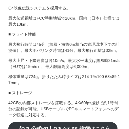
O4映像伝送システムを採用する。
最大伝送距離はFCC準拠地域で20km、国内（日本）仕様では
最大10km。
■ フライト性能
最大飛行時間は45分（無風・海抜0m相当の管理環境下での計
測値）。最大ホバリング時間は41分。最大飛行距離は32km。
最大上昇・下降速度は各10m/s。最大水平速度は無風時21m/s
（EUでは19m/s）。最大離陸高度は6,000m。
機体重量は724g。折りたたみ時サイズは214.19×100.63×89.1
7mm。
■ ストレージ
42GBの内部ストレージを搭載する。4K/60fps撮影で約1時間
分の記録が可能。USBケーブルでPCやスマートフォンへのデ
ータ転送に対応する。
【DJI 公式HP】DJI Air 3S 詳細はこちら