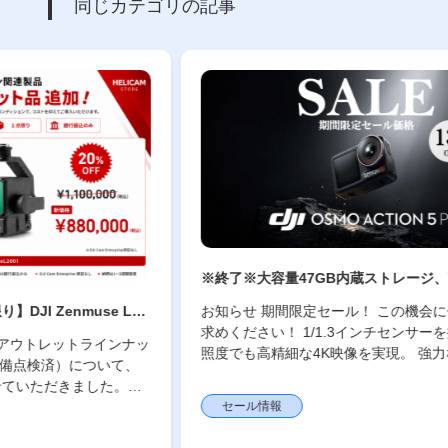
同じカテゴリの記事
※終了※大容量47GB内蔵ストレージ、高性能1/1.
3″センサー、デュアルOLEDタッチスクリーン、3
お知らせ 期間限定セール！ この機会にぜひお買い
2
60°安定化の期間限定セール情報【Osmo Action
求めください！ 1/1.3インチセンサーを搭載し、低
E
5 Pro】7/7～
ナッ
照度でも高精細な4K映像を実現。 強力な手ブレ補
、
正と最大約4時間の長時間撮影に対応し、 アクシ
ョンからVlogまで安定し […]
セール情報
サー