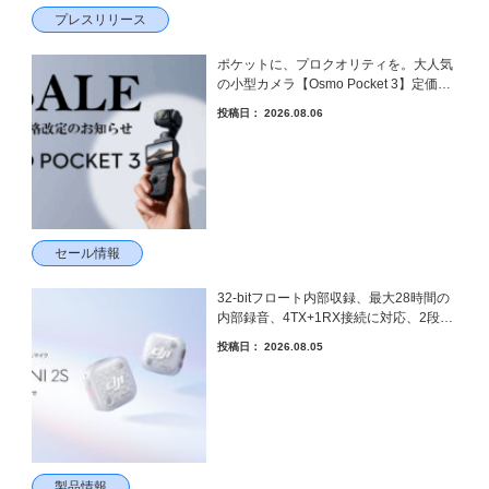
プレスリリース
ポケットに、プロクオリティを。大人気
の小型カメラ【Osmo Pocket 3】定価が
さらにお値下げされました！
投稿日：
2026.08.06
セール情報
32-bitフロート内部収録、最大28時間の
内部録音、4TX+1RX接続に対応、2段階
AIノイズキャンセリング搭載｜コンパク
投稿日：
2026.08.05
トワイヤレスマイク DJI Mic Mini 2S 登
場
製品情報